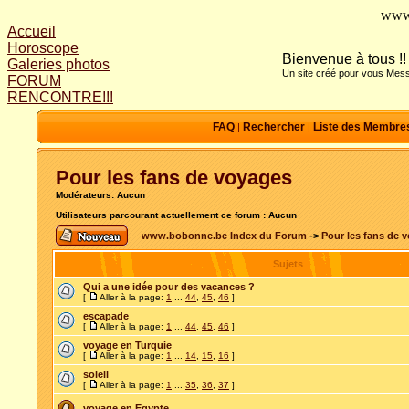
www
Accueil
Horoscope
Bienvenue à tous !!
Galeries photos
Un site créé pour vous Mess
FORUM
RENCONTRE!!!
FAQ
Rechercher
Liste des Membre
|
|
Pour les fans de voyages
Modérateurs: Aucun
Utilisateurs parcourant actuellement ce forum : Aucun
www.bobonne.be Index du Forum
->
Pour les fans de 
Sujets
Qui a une idée pour des vacances ?
[
Aller à la page:
1
...
44
,
45
,
46
]
escapade
[
Aller à la page:
1
...
44
,
45
,
46
]
voyage en Turquie
[
Aller à la page:
1
...
14
,
15
,
16
]
soleil
[
Aller à la page:
1
...
35
,
36
,
37
]
voyage en Egypte