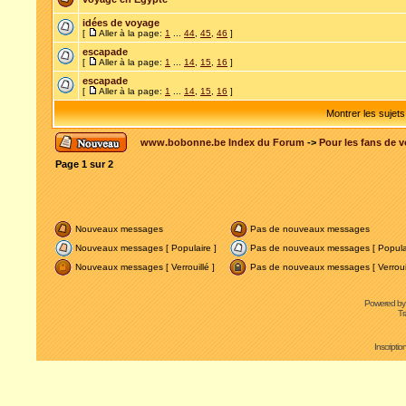
idées de voyage
[
Aller à la page:
1
...
44
,
45
,
46
]
escapade
[
Aller à la page:
1
...
14
,
15
,
16
]
escapade
[
Aller à la page:
1
...
14
,
15
,
16
]
Montrer les sujet
www.bobonne.be Index du Forum
->
Pour les fans de 
Page
1
sur
2
Nouveaux messages
Pas de nouveaux messages
Nouveaux messages [ Populaire ]
Pas de nouveaux messages [ Populai
Nouveaux messages [ Verrouillé ]
Pas de nouveaux messages [ Verrouil
Powered b
Tr
Inscripti