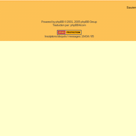
Sauter
Powered by
phpBB
© 2001, 2005 phpBB Group
Traduction par :
phpBB-fr.com
Inscriptions bloqués / messages: 16434 / 95