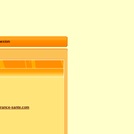
exion
urance-sante.com