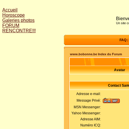
Accueil
Horoscope
Bienve
Galeries photos
Un site 
FORUM
RENCONTRE!!!
FAQ
|
www.bobonne.be Index du Forum
Avatar
Contact Sa
Adresse e-mail:
Message Privé:
MSN Messenger:
Yahoo Messenger:
Adresse AIM:
Numéro ICQ: