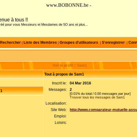
www.BOBONNE.be -
nue à tous !!
créé pour vous Messieurs et Mesdames de 5O ans et plus...
Rechercher
Liste des Membres
Groupes d'utilisateurs
S'enregistrer
Conn
|
|
|
|
Voir le profil :: Sam1
Tout à propos de Sam1
Inscrit le:
04 Mar 2016
Messages:
2
m1
[0.01% du total / 0.00 messages par jour]
Trouver tous les messages de Sam1
Localisation:
Site Web:
http://www.comparateur-mutuelle-ass
Emploi:
Loisirs: