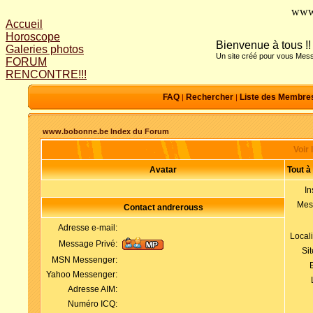
www
Accueil
Horoscope
Bienvenue à tous !!
Galeries photos
Un site créé pour vous Mess
FORUM
RENCONTRE!!!
FAQ
Rechercher
Liste des Membre
|
|
www.bobonne.be Index du Forum
Voir 
Avatar
Tout à
In
Mes
Contact andrerouss
Adresse e-mail:
Local
Message Privé:
Si
MSN Messenger:
Yahoo Messenger:
Adresse AIM:
Numéro ICQ: