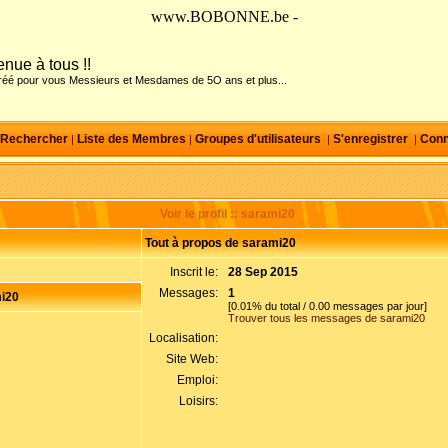
www.BOBONNE.be -
nue à tous !!
créé pour vous Messieurs et Mesdames de 5O ans et plus...
Rechercher
Liste des Membres
Groupes d'utilisateurs
S'enregistrer
Conn
|
|
|
|
Voir le profil :: sarami20
Tout à propos de sarami20
Inscrit le:
28 Sep 2015
Messages:
1
i20
[0.01% du total / 0.00 messages par jour]
Trouver tous les messages de sarami20
Localisation:
Site Web:
Emploi:
Loisirs: