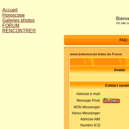
Accueil
Horoscope
Bienve
Galeries photos
Un site 
FORUM
RENCONTRE!!!
FAQ
|
www.bobonne.be Index du Forum
Avatar
Contact saram
Adresse e-mail:
Message Privé:
MSN Messenger:
Yahoo Messenger:
Adresse AIM:
Numéro ICQ: