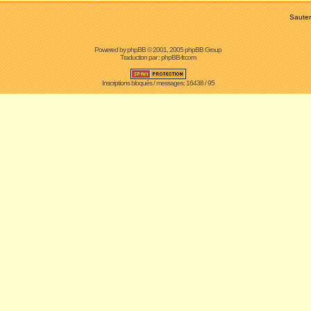
Sauter
Powered by
phpBB
© 2001, 2005 phpBB Group
Traduction par :
phpBB-fr.com
Inscriptions bloqués / messages: 16438 / 95