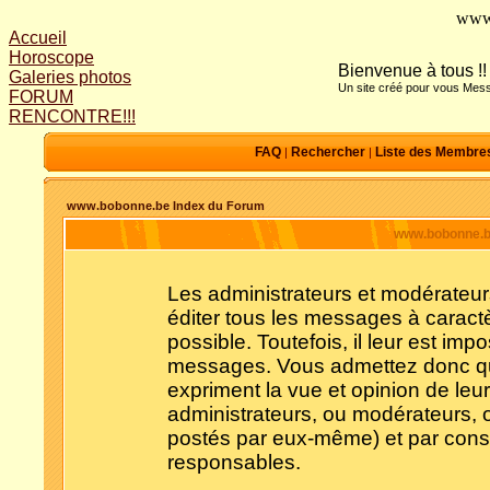
www
Accueil
Horoscope
Bienvenue à tous !!
Galeries photos
Un site créé pour vous Mess
FORUM
RENCONTRE!!!
FAQ
Rechercher
Liste des Membre
|
|
www.bobonne.be Index du Forum
www.bobonne.be
Les administrateurs et modérateur
éditer tous les messages à caract
possible. Toutefois, il leur est im
messages. Vous admettez donc qu
expriment la vue et opinion de leu
administrateurs, ou modérateurs,
postés par eux-même) et par cons
responsables.