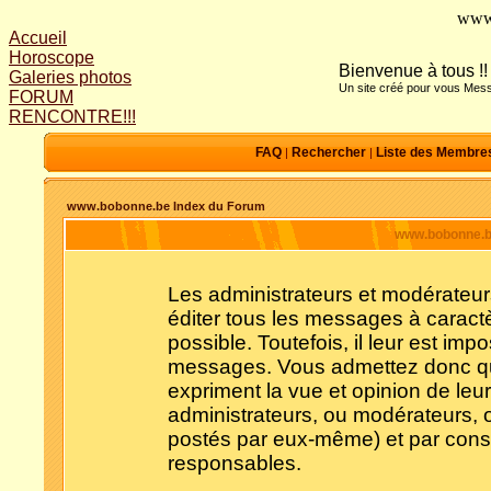
www
Accueil
Horoscope
Bienvenue à tous !!
Galeries photos
Un site créé pour vous Mess
FORUM
RENCONTRE!!!
FAQ
Rechercher
Liste des Membre
|
|
www.bobonne.be Index du Forum
www.bobonne.be
Les administrateurs et modérateur
éditer tous les messages à caract
possible. Toutefois, il leur est im
messages. Vous admettez donc qu
expriment la vue et opinion de leu
administrateurs, ou modérateurs,
postés par eux-même) et par cons
responsables.