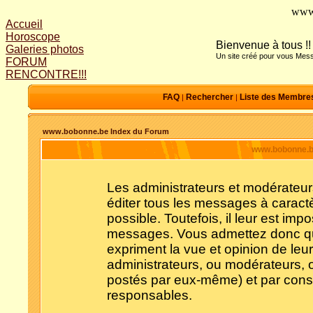
www
Accueil
Horoscope
Bienvenue à tous !!
Galeries photos
Un site créé pour vous Mess
FORUM
RENCONTRE!!!
FAQ
Rechercher
Liste des Membre
|
|
www.bobonne.be Index du Forum
www.bobonne.be
Les administrateurs et modérateur
éditer tous les messages à caract
possible. Toutefois, il leur est im
messages. Vous admettez donc qu
expriment la vue et opinion de leu
administrateurs, ou modérateurs,
postés par eux-même) et par cons
responsables.