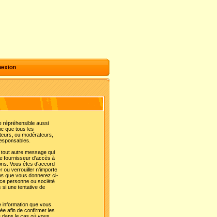
exion
e répréhensible aussi
nc que tous les
ateurs, ou modérateurs,
esponsables.
 tout autre message qui
re fournisseur d'accès à
ions. Vous êtes d'accord
r ou verrouiller n'importe
ions que vous donnerez ci-
rce personne ou société
si une tentative de
e information que vous
sée afin de confirmer les
e dans le cas où vous