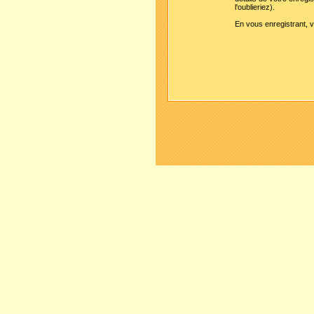
l'oublieriez).
En vous enregistrant, v