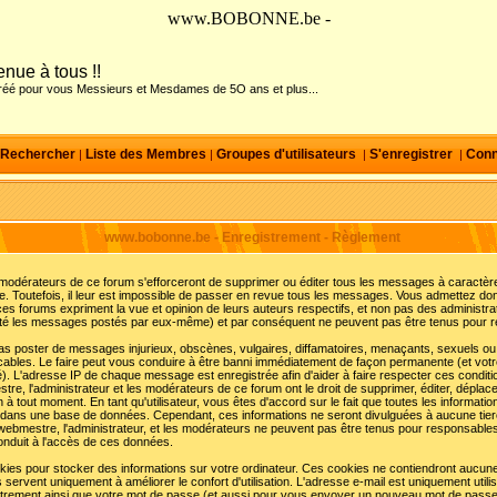
www.BOBONNE.be -
nue à tous !!
créé pour vous Messieurs et Mesdames de 5O ans et plus...
Rechercher
Liste des Membres
Groupes d'utilisateurs
S'enregistrer
Conn
|
|
|
|
www.bobonne.be - Enregistrement - Règlement
 modérateurs de ce forum s'efforceront de supprimer ou éditer tous les messages à caractèr
. Toutefois, il leur est impossible de passer en revue tous les messages. Vous admettez do
s forums expriment la vue et opinion de leurs auteurs respectifs, et non pas des administr
é les messages postés par eux-même) et par conséquent ne peuvent pas être tenus pour r
s poster de messages injurieux, obscènes, vulgaires, diffamatoires, menaçants, sexuels ou
plicables. Le faire peut vous conduire à être banni immédiatement de façon permanente (et vot
é). L'adresse IP de chaque message est enregistrée afin d'aider à faire respecter ces condit
stre, l'administrateur et les modérateurs de ce forum ont le droit de supprimer, éditer, déplace
 à tout moment. En tant qu'utilisateur, vous êtes d'accord sur le fait que toutes les informat
dans une base de données. Cependant, ces informations ne seront divulguées à aucune tie
ebmestre, l'administrateur, et les modérateurs ne peuvent pas être tenus pour responsables 
onduit à l'accès de ces données.
okies pour stocker des informations sur votre ordinateur. Ces cookies ne contiendront aucun
s servent uniquement à améliorer le confort d'utilisation. L'adresse e-mail est uniquement utili
istrement ainsi que votre mot de passe (et aussi pour vous envoyer un nouveau mot de pass