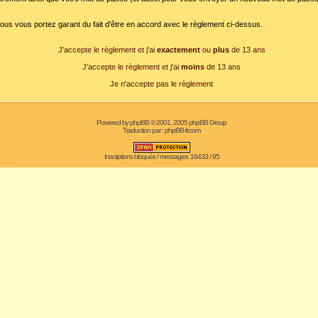
ous vous portez garant du fait d'être en accord avec le règlement ci-dessus.
J'accepte le règlement et j'ai
exactement
ou
plus
de 13 ans
J'accepte le règlement et j'ai
moins
de 13 ans
Je n'accepte pas le règlement
Powered by
phpBB
© 2001, 2005 phpBB Group
Traduction par :
phpBB-fr.com
Inscriptions bloqués / messages: 16433 / 95