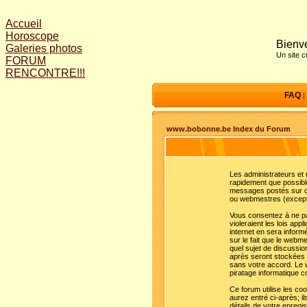
Accueil
Horoscope
Bienve
Galeries photos
Un site 
FORUM
RENCONTRE!!!
FAQ
|
www.bobonne.be Index du Forum
Les administrateurs et
rapidement que possible
messages postés sur ce
ou webmestres (except
Vous consentez à ne pa
violeraient les lois ap
internet en sera inform
sur le fait que le webme
quel sujet de discussion
après seront stockées 
sans votre accord. Le w
piratage informatique c
Ce forum utilise les co
aurez entré ci-après; il
détails de votre enreg