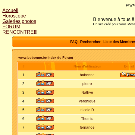
www
Accueil
Horoscope
Bienvenue à tous !!
Galeries photos
Un site créé pour vous Mess
FORUM
RENCONTRE!!!
FAQ
Rechercher
Liste des Membre
|
|
www.bobonne.be Index du Forum
#
Nom d'utilisateur
E-mail
1
bobonne
2
pierre
3
Nathye
4
veronique
5
nicole.D
6
Themis
7
fernande