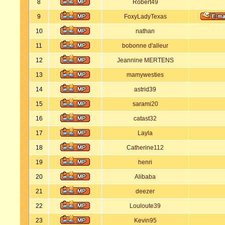
8
Robert49
9
FoxyLadyTexas
10
nathan
11
bobonne d'alleur
12
Jeannine MERTENS
13
mamywesties
14
astrid39
15
sarami20
16
catast32
17
Layla
18
Catherine112
19
henri
20
Alibaba
21
deezer
22
Louloute39
23
Kevin95