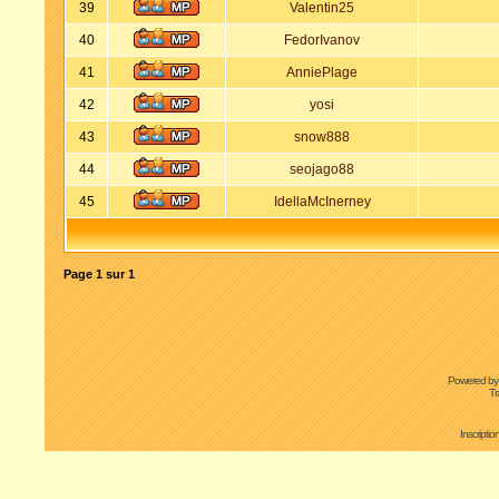
39
Valentin25
40
FedorIvanov
41
AnniePlage
42
yosi
43
snow888
44
seojago88
45
IdellaMcInerney
Page
1
sur
1
Powered b
Tr
Inscripti