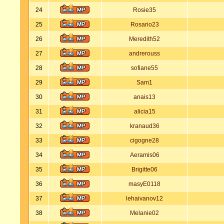
24
Rosie35
25
Rosario23
26
Meredith52
27
andrerouss
28
sofiane55
29
Sam1
30
anais13
31
alicia15
32
kranaud36
33
cigogne28
34
Aeramis06
35
Brigitte06
36
masyE0118
37
lehaivanov12
38
Melanie02