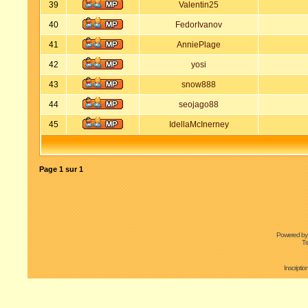
39
Valentin25
40
FedorIvanov
41
AnniePlage
42
yosi
43
snow888
44
seojago88
45
IdellaMcInerney
Page
1
sur
1
Powered b
Tr
Inscripti