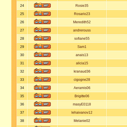
24
Rosie35
25
Rosario23
26
Meredith52
27
andrerouss
28
sofiane55
29
Sam1
30
anais13
31
alicia15
32
kranaud36
33
cigogne28
34
Aeramis06
35
Brigitte06
36
masyE0118
37
lehaivanov12
38
Melanie02