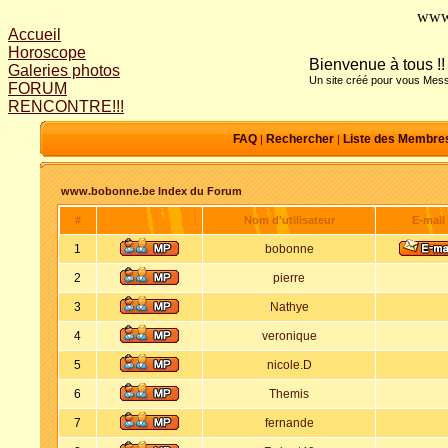
www
Accueil
Horoscope
Bienvenue à tous !!
Galeries photos
Un site créé pour vous Mess
FORUM
RENCONTRE!!!
FAQ
Rechercher
Liste des Membre
|
|
www.bobonne.be Index du Forum
#
Nom d'utilisateur
E-mail
1
bobonne
2
pierre
3
Nathye
4
veronique
5
nicole.D
6
Themis
7
fernande