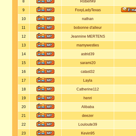
8
Robert49
9
FoxyLadyTexas
10
nathan
11
bobonne d'alleur
12
Jeannine MERTENS
13
mamywesties
14
astrid39
15
sarami20
16
catast32
17
Layla
18
Catherine112
19
henri
20
Alibaba
21
deezer
22
Louloute39
23
Kevin95