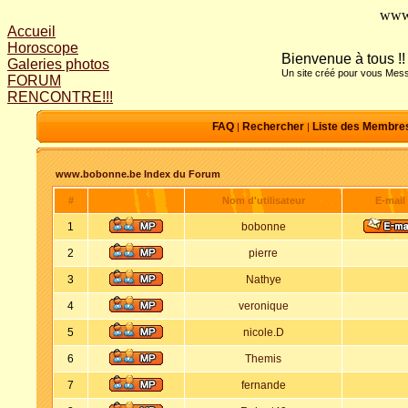
www
Accueil
Horoscope
Bienvenue à tous !!
Galeries photos
Un site créé pour vous Mess
FORUM
RENCONTRE!!!
FAQ
Rechercher
Liste des Membre
|
|
www.bobonne.be Index du Forum
#
Nom d'utilisateur
E-mail
1
bobonne
2
pierre
3
Nathye
4
veronique
5
nicole.D
6
Themis
7
fernande