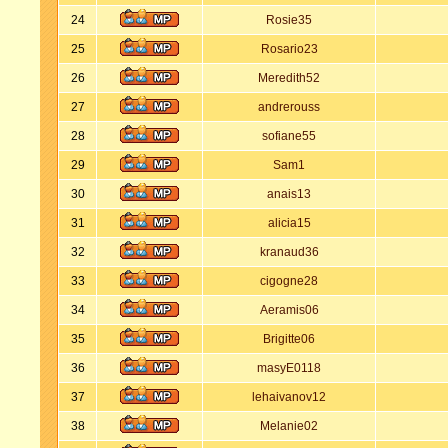
24
Rosie35
25
Rosario23
26
Meredith52
27
andrerouss
28
sofiane55
29
Sam1
30
anais13
31
alicia15
32
kranaud36
33
cigogne28
34
Aeramis06
35
Brigitte06
36
masyE0118
37
lehaivanov12
38
Melanie02