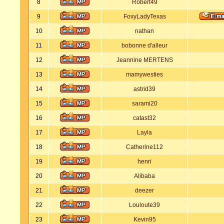
8
Robert49
9
FoxyLadyTexas
10
nathan
11
bobonne d'alleur
12
Jeannine MERTENS
13
mamywesties
14
astrid39
15
sarami20
16
catast32
17
Layla
18
Catherine112
19
henri
20
Alibaba
21
deezer
22
Louloute39
23
Kevin95