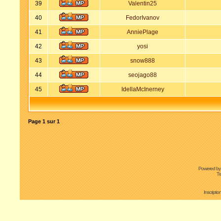
39
Valentin25
40
FedorIvanov
41
AnniePlage
42
yosi
43
snow888
44
seojago88
45
IdellaMcInerney
Page
1
sur
1
Powered b
Tr
Inscripti