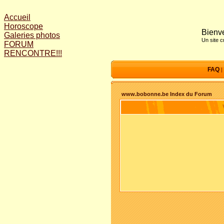
Accueil
Horoscope
Bienve
Galeries photos
Un site 
FORUM
RENCONTRE!!!
FAQ
|
www.bobonne.be Index du Forum