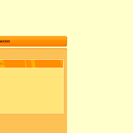
exion
r.