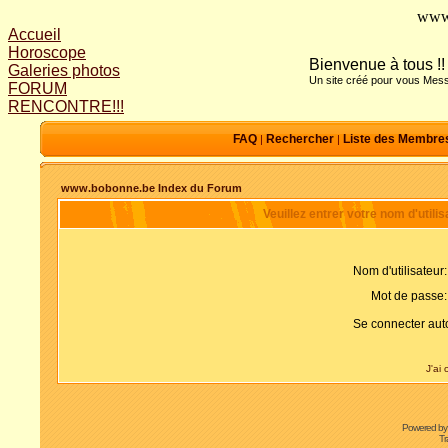
www
Accueil
Horoscope
Bienvenue à tous !!
Galeries photos
Un site créé pour vous Mess
FORUM
RENCONTRE!!!
FAQ
Rechercher
Liste des Membre
|
|
www.bobonne.be Index du Forum
Veuillez entrer votre nom d'util
Nom d'utilisateur:
Mot de passe:
Se connecter aut
J'ai
Powered b
Tr