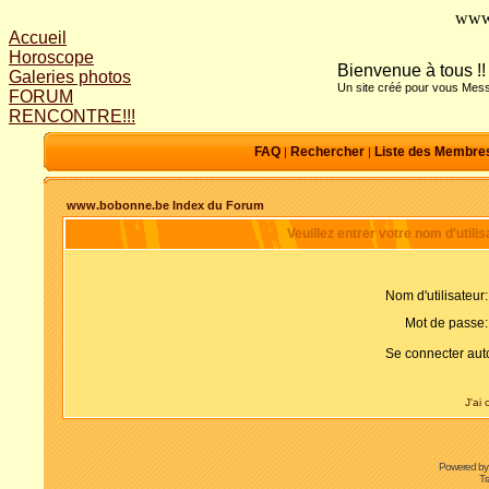
www
Accueil
Horoscope
Bienvenue à tous !!
Galeries photos
Un site créé pour vous Mess
FORUM
RENCONTRE!!!
FAQ
Rechercher
Liste des Membre
|
|
www.bobonne.be Index du Forum
Veuillez entrer votre nom d'util
Nom d'utilisateur:
Mot de passe:
Se connecter aut
J'ai
Powered b
Tr