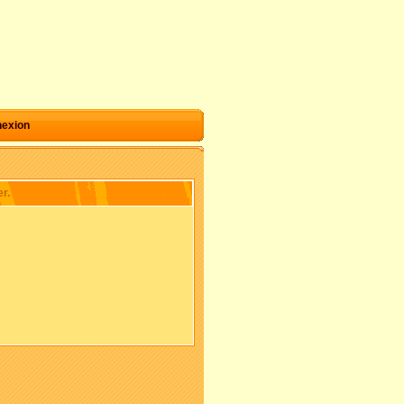
exion
r.