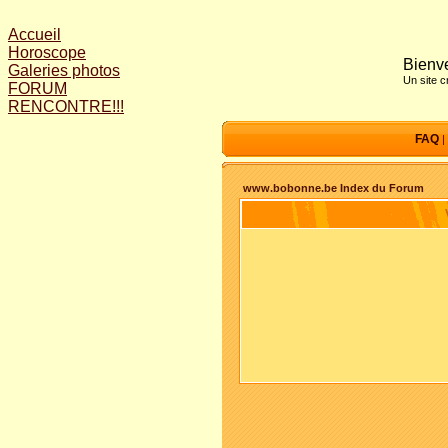
Accueil
Horoscope
Bienve
Galeries photos
Un site 
FORUM
RENCONTRE!!!
FAQ
|
www.bobonne.be Index du Forum