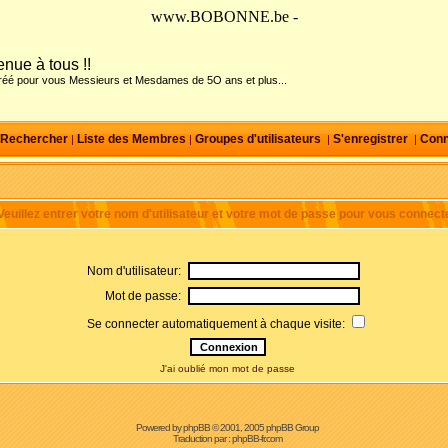
www.BOBONNE.be -
nue à tous !!
créé pour vous Messieurs et Mesdames de 5O ans et plus...
Rechercher
Liste des Membres
Groupes d'utilisateurs
S'enregistrer
Conn
|
|
|
|
Veuillez entrer votre nom d'utilisateur et votre mot de passe pour vous connecte
Nom d'utilisateur:
Mot de passe:
Se connecter automatiquement à chaque visite:
J'ai oublié mon mot de passe
Powered by
phpBB
© 2001, 2005 phpBB Group
Traduction par :
phpBB-fr.com