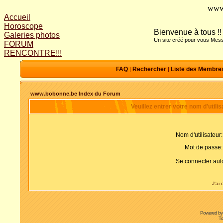
www
Accueil
Horoscope
Bienvenue à tous !!
Galeries photos
Un site créé pour vous Mess
FORUM
RENCONTRE!!!
FAQ
Rechercher
Liste des Membre
|
|
www.bobonne.be Index du Forum
Veuillez entrer votre nom d'util
Nom d'utilisateur:
Mot de passe:
Se connecter aut
J'ai
Powered b
Tr