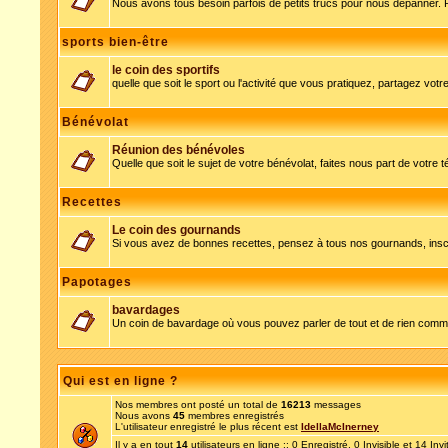
Nous avons tous besoin parfois de petits trucs pour nous dépanner. 
sports bien-être
le coin des sportifs
quelle que soit le sport ou l'activité que vous pratiquez, partagez votre
Bénévolat
Réunion des bénévoles
Quelle que soit le sujet de votre bénévolat, faites nous part de votre 
Recettes
Le coin des gournands
Si vous avez de bonnes recettes, pensez à tous nos gournands, inscr
Papotages
bavardages
Un coin de bavardage où vous pouvez parler de tout et de rien comme
Qui est en ligne ?
Nos membres ont posté un total de
16213
messages
Nous avons
45
membres enregistrés
L'utilisateur enregistré le plus récent est
IdellaMcInerney
Il y a en tout
14
utilisateurs en ligne :: 0 Enregistré, 0 Invisible et 14 Inv