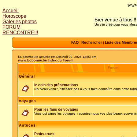
www
Accueil
Horoscope
Bienvenue à tous !!
Galeries photos
Un site créé pour vous Mess
FORUM
RENCONTRE!!!
FAQ
Rechercher
Liste des Membre
|
|
La date/heure actuelle est Dim Aoû 09, 2026 12:03 pm
www.bobonne.be Index du Forum
Forum
Général
le coin des présentations
Nouveau venu?, n'hésitez pas à vous faire connaître dans cette rubr
voyages
Pour les fans de voyages
Vous qui aimez les voyages, racontez-nous vos plus beaux souvenir
Astuces
Petits trucs