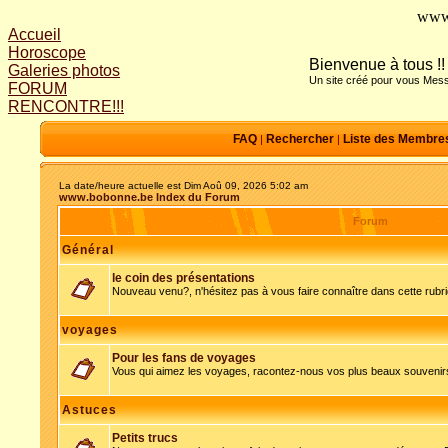
www
Accueil
Horoscope
Bienvenue à tous !!
Galeries photos
Un site créé pour vous Mess
FORUM
RENCONTRE!!!
FAQ
Rechercher
Liste des Membre
|
|
La date/heure actuelle est Dim Aoû 09, 2026 5:02 am
www.bobonne.be Index du Forum
Forum
Général
le coin des présentations
Nouveau venu?, n'hésitez pas à vous faire connaître dans cette rubr
voyages
Pour les fans de voyages
Vous qui aimez les voyages, racontez-nous vos plus beaux souvenir
Astuces
Petits trucs