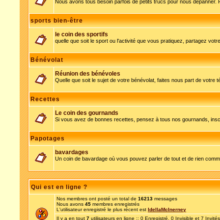
Nous avons tous besoin parfois de petits trucs pour nous dépanner. 
sports bien-être
le coin des sportifs
quelle que soit le sport ou l'activité que vous pratiquez, partagez votre
Bénévolat
Réunion des bénévoles
Quelle que soit le sujet de votre bénévolat, faites nous part de votre 
Recettes
Le coin des gournands
Si vous avez de bonnes recettes, pensez à tous nos gournands, inscr
Papotages
bavardages
Un coin de bavardage où vous pouvez parler de tout et de rien comme
Qui est en ligne ?
Nos membres ont posté un total de
16213
messages
Nous avons
45
membres enregistrés
L'utilisateur enregistré le plus récent est
IdellaMcInerney
Il y a en tout
7
utilisateurs en ligne :: 0 Enregistré, 0 Invisible et 7 Invit