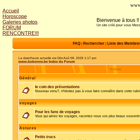
www
Accueil
Horoscope
Bienvenue à tous !!
Galeries photos
Un site créé pour vous Mess
FORUM
RENCONTRE!!!
FAQ
Rechercher
Liste des Membre
|
|
La date/heure actuelle est Dim Aoû 09, 2026 1:17 pm
www.bobonne.be Index du Forum
Forum
Général
le coin des présentations
Nouveau venu?, n'hésitez pas à vous faire connaître dans cette rubr
voyages
Pour les fans de voyages
Vous qui aimez les voyages, racontez-nous vos plus beaux souvenir
Astuces
Petits trucs