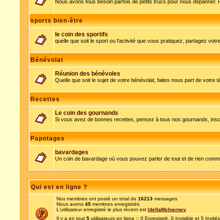
Nous avons tous besoin parfois de petits trucs pour nous dépanner. 
sports bien-être
le coin des sportifs
quelle que soit le sport ou l'activité que vous pratiquez, partagez votre
Bénévolat
Réunion des bénévoles
Quelle que soit le sujet de votre bénévolat, faites nous part de votre 
Recettes
Le coin des gournands
Si vous avez de bonnes recettes, pensez à tous nos gournands, inscr
Papotages
bavardages
Un coin de bavardage où vous pouvez parler de tout et de rien comme
Qui est en ligne ?
Nos membres ont posté un total de
16213
messages
Nous avons
45
membres enregistrés
L'utilisateur enregistré le plus récent est
IdellaMcInerney
Il y a en tout
5
utilisateurs en ligne :: 0 Enregistré, 0 Invisible et 5 Invit