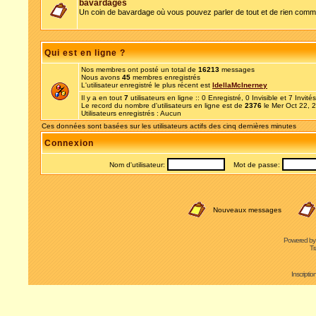
bavardages
Un coin de bavardage où vous pouvez parler de tout et de rien comme
Qui est en ligne ?
Nos membres ont posté un total de
16213
messages
Nous avons
45
membres enregistrés
L'utilisateur enregistré le plus récent est
IdellaMcInerney
Il y a en tout
7
utilisateurs en ligne :: 0 Enregistré, 0 Invisible et 7 Invit
Le record du nombre d'utilisateurs en ligne est de
2376
le Mer Oct 22, 
Utilisateurs enregistrés : Aucun
Ces données sont basées sur les utilisateurs actifs des cinq dernières minutes
Connexion
Nom d'utilisateur:
Mot de passe:
Nouveaux messages
Powered b
Tr
Inscripti