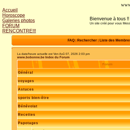
www
Accueil
Horoscope
Bienvenue à tous !!
Galeries photos
Un site créé pour vous Mess
FORUM
RENCONTRE!!!
FAQ
Rechercher
Liste des Membre
|
|
La date/heure actuelle est Ven Aoû 07, 2026 2:03 pm
www.bobonne.be Index du Forum
Forum
Général
voyages
Astuces
sports bien-être
Bénévolat
Recettes
Papotages