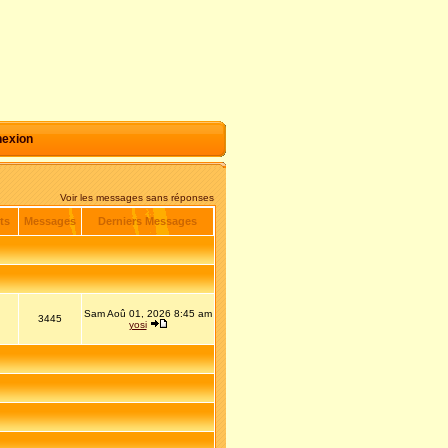
exion
Voir les messages sans réponses
ts
Messages
Derniers Messages
Sam Aoû 01, 2026 8:45 am
3445
yosi