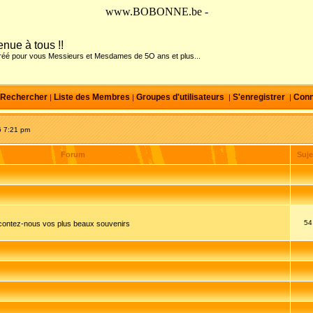
www.BOBONNE.be -
nue à tous !!
créé pour vous Messieurs et Mesdames de 5O ans et plus...
Rechercher
Liste des Membres
Groupes d'utilisateurs
S'enregistrer
Conn
|
|
|
|
6 7:21 pm
Forum
Suje
54
acontez-nous vos plus beaux souvenirs