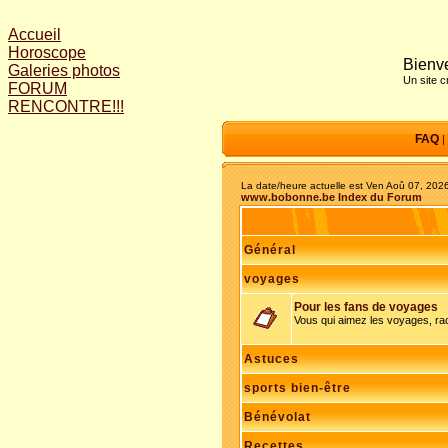
Accueil
Horoscope
Bienve
Galeries photos
Un site 
FORUM
RENCONTRE!!!
FAQ
|
La date/heure actuelle est Ven Aoû 07, 202
www.bobonne.be Index du Forum
Général
voyages
Pour les fans de voyages
Vous qui aimez les voyages, r
Astuces
sports bien-être
Bénévolat
Recettes