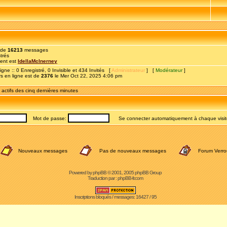
 de
16213
messages
trés
écent est
IdellaMcInerney
ligne :: 0 Enregistré, 0 Invisible et 434 Invités [
Administrateur
] [
Modérateur
]
rs en ligne est de
2376
le Mer Oct 22, 2025 4:06 pm
 actifs des cinq dernières minutes
Mot de passe:
Se connecter automatiquement à chaque visi
Nouveaux messages
Pas de nouveaux messages
Forum Verrou
Powered by
phpBB
© 2001, 2005 phpBB Group
Traduction par :
phpBB-fr.com
Inscriptions bloqués / messages: 16427 / 95