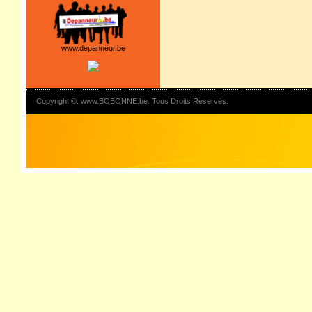
www.depanneur.be
Copyright ©. www.BOBONNE.be. Tous Droits Reservés.