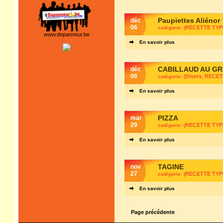
Paupiettes Aliénor
déc
06
RECETTE TYP
catégorie: (
www.depanneur.be
En savoir plus
CABILLAUD AU GR
déc
06
Divers
RECET
catégorie: (
,
En savoir plus
PIZZA
mar
29
RECETTE TYP
catégorie: (
En savoir plus
TAGINE
nov
27
RECETTE TYP
catégorie: (
En savoir plus
Page précédente