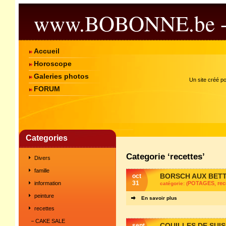
www.BOBONNE.be 
Accueil
Horoscope
Galeries photos
Un site créé p
FORUM
Categories
Categorie ‘recettes’
Divers
famille
BORSCH AUX BET
oct
31
information
POTAGES
rec
catégorie: (
,
peinture
En savoir plus
recettes
CAKE SALE
COUILLES DE SUI
sept