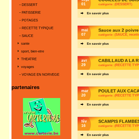
01
DESSERT
catégorie: (
)
DESSERT
PATISSERIE
En savoir plus
POTAGES
RECETTE TYPIQUE
Sauce aux 2 poivre
mai
07
SAUCE
recett
catégorie: (
,
SAUCE
sante
En savoir plus
sport, bien-etre
THEATRE
CABILLAUD A LA 
avr
29
RECETTE TYP
catégorie: (
voyages
En savoir plus
VOYAGE EN NORVEGE
partenaires
POULET AUX CAC
mar
20
RECETTE TYP
catégorie: (
En savoir plus
SCAMPIS FLAMBES
fév
16
RECETTE TYP
catégorie: (
En savoir plus